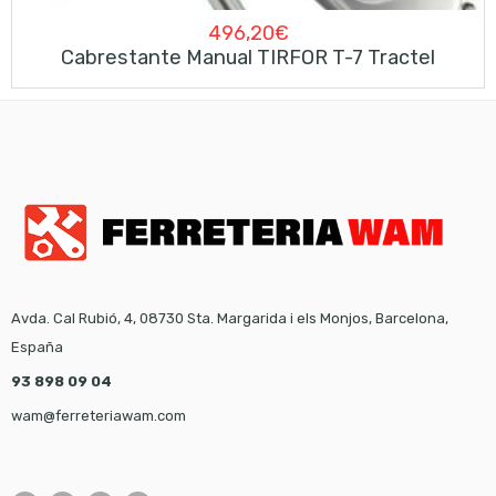
496,20
€
Cabrestante Manual TIRFOR T-7 Tractel
Avda. Cal Rubió, 4, 08730 Sta. Margarida i els Monjos, Barcelona,
España
93 898 09 04
wam@ferreteriawam.com