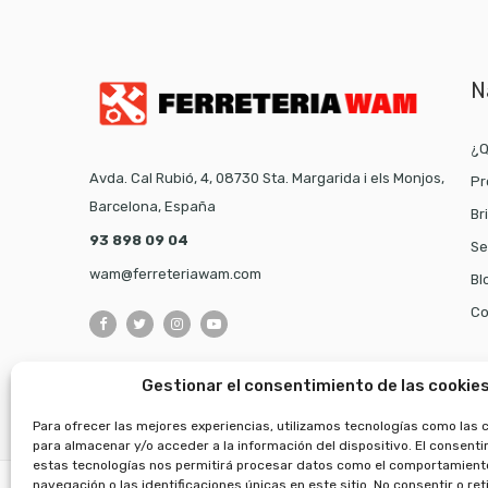
N
¿Q
Avda. Cal Rubió, 4, 08730 Sta. Margarida i els Monjos,
Pr
Barcelona, España
Br
93 898 09 04
Se
wam@ferreteriawam.com
Bl
Co
Gestionar el consentimiento de las cookie
Para ofrecer las mejores experiencias, utilizamos tecnologías como las 
para almacenar y/o acceder a la información del dispositivo. El consent
estas tecnologías nos permitirá procesar datos como el comportamient
navegación o las identificaciones únicas en este sitio. No consentir o reti