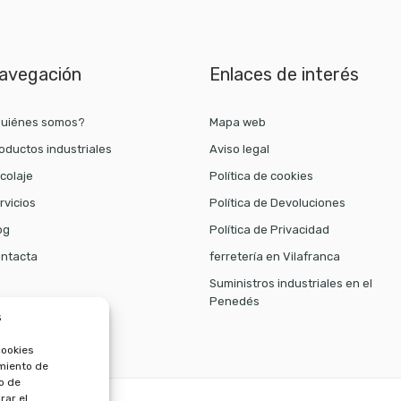
avegación
Enlaces de interés
uiénes somos?
Mapa web
oductos industriales
Aviso legal
icolaje
Política de cookies
rvicios
Política de Devoluciones
og
Política de Privacidad
ntacta
ferretería en Vilafranca
Suministros industriales en el
Penedés
s
cookies
imiento de
o de
rar el