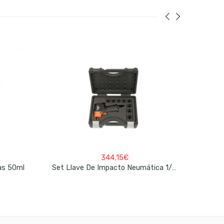
344,15
€
as 50ml
Locti
Set Llave De Impacto Neumática 1/2″ BAHCO