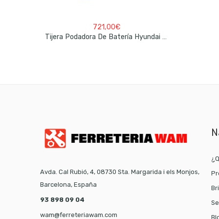
721,00
€
Tijera Podadora De Batería Hyundai HYBP-404
N
¿Q
Avda. Cal Rubió, 4, 08730 Sta. Margarida i els Monjos,
Pr
Barcelona, España
Br
93 898 09 04
Se
wam@ferreteriawam.com
Bl