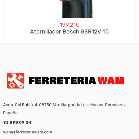
199,21
€
Atornillador Bosch GSR12V-15
Avda. Cal Rubió, 4, 08730 Sta. Margarida i els Monjos, Barcelona,
España
93 898 09 04
wam@ferreteriawam.com